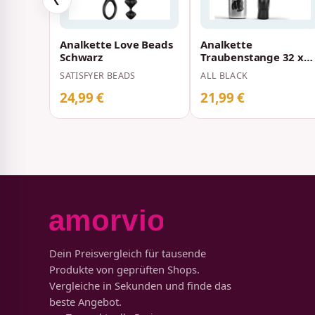
Analkette Love Beads
Analkette
Schwarz
Traubenstange 32 x
4,5 cm
SATISFYER BEADS
ALL BLACK
24,99 €
21,99 €
Dein Preisvergleich für tausende
Produkte von geprüften Shops.
Vergleiche in Sekunden und finde das
beste Angebot.