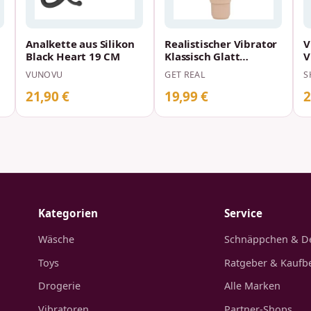
Analkette aus Silikon
Realistischer Vibrator
V
Black Heart 19 CM
Klassisch Glatt
V
Hautfarbe 17,5 x 3,5
F
VUNOVU
GET REAL
S
cm
21,90 €
19,99 €
2
Kategorien
Service
Wäsche
Schnäppchen & D
Toys
Ratgeber & Kaufb
Drogerie
Alle Marken
Vibratoren
Partner-Shops