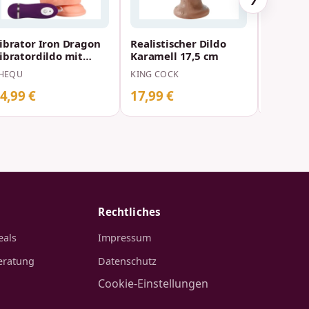
ibrator Iron Dragon
Realistischer Dildo
Rabbit-
ibratordildo mit
Karamell 17,5 cm
20 Gesc
ernbedienung 17,5
Silikon 
HEQU
KING COCK
INTENSE 
cm
cm
4,99 €
17,99 €
22,99 
Rechtliches
eals
Impressum
eratung
Datenschutz
Cookie-Einstellungen