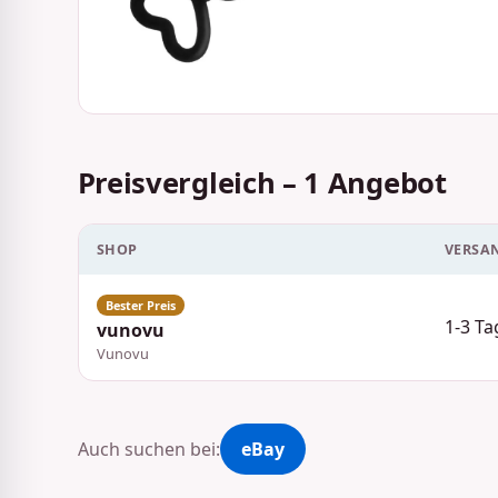
Preisvergleich – 1 Angebot
SHOP
VERSA
1-3 Ta
vunovu
Vunovu
Auch suchen bei:
eBay