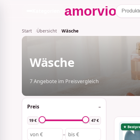
Kategorien
Start
Übersicht
Wäsche
Wäsche
7 Angebote im Preisvergleich
Preis
19 €
47 €
★ Bestpre
–