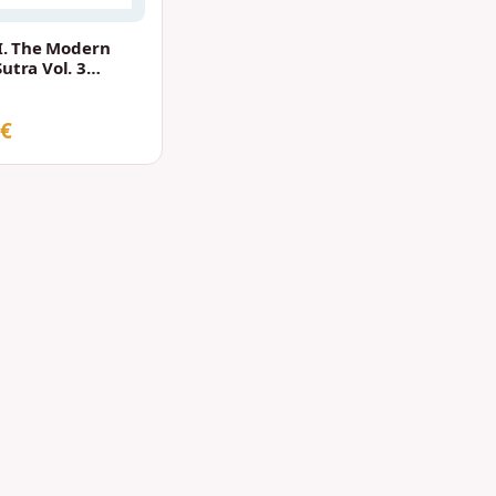
I. The Modern
tra Vol. 3
)
 €