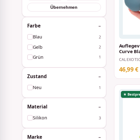
Übernehmen
Farbe
Blau
2
Auflegev
Gelb
2
Curve Bl
Grün
1
CALEXOTI
46,99 €
Zustand
Neu
1
★ Bestpre
Material
Silikon
3
Marke