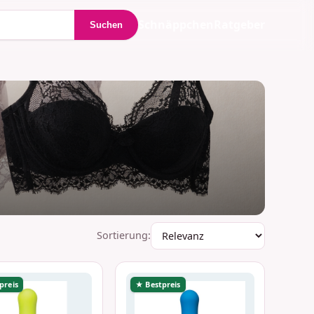
Schnäppchen
Ratgeber
Suchen
Sortierung:
preis
★ Bestpreis