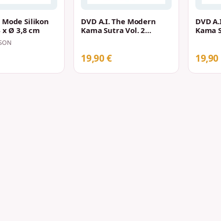
 Mode Silikon
DVD A.I. The Modern
DVD A.
 x Ø 3,8 cm
Kama Sutra Vol. 2
Kama Su
(FSK16)
(FSK16
SON
19,90 €
19,90