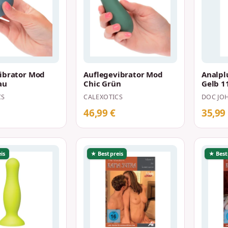
ibrator Mod
Auflegevibrator Mod
Analpl
au
Chic Grün
Gelb 1
CS
CALEXOTICS
DOC JO
46,99 €
35,99
is
★ Bestpreis
★ Best