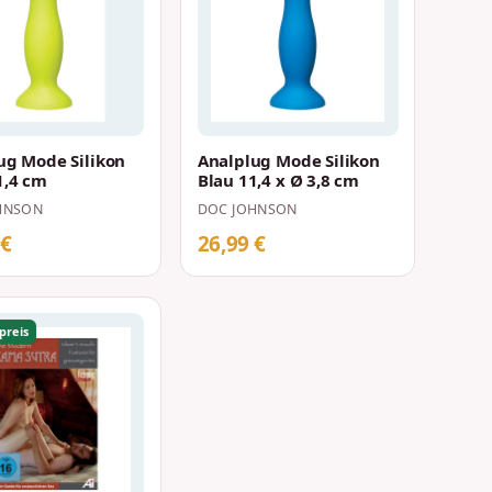
ug Mode Silikon
Analplug Mode Silikon
1,4 cm
Blau 11,4 x Ø 3,8 cm
HNSON
DOC JOHNSON
 €
26,99 €
preis