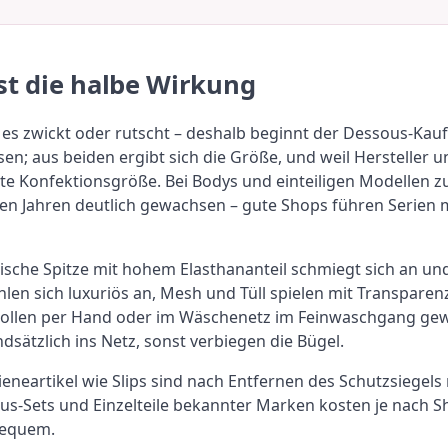
st die halbe Wirkung
n es zwickt oder rutscht – deshalb beginnt der Dessous-Ka
aus beiden ergibt sich die Größe, und weil Hersteller unt
te Konfektionsgröße. Bei Bodys und einteiligen Modellen zus
ten Jahren deutlich gewachsen – gute Shops führen Serien m
sche Spitze mit hohem Elasthananteil schmiegt sich an und ve
hlen sich luxuriös an, Mesh und Tüll spielen mit Transparen
s wollen per Hand oder im Wäschenetz im Feinwaschgang ge
dsätzlich ins Netz, sonst verbiegen die Bügel.
ieneartikel wie Slips sind nach Entfernen des Schutzsiege
s-Sets und Einzelteile bekannter Marken kosten je nach Sho
bequem.