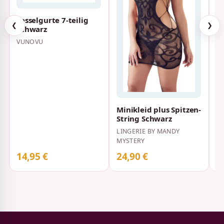
Fesselgurte 7-teilig
Fe
❮
❯
Schwarz
H
B
VUNOVU
SU
S
Minikleid plus Spitzen-
String Schwarz
LINGERIE BY MANDY
MYSTERY
14,95 €
24,90 €
2