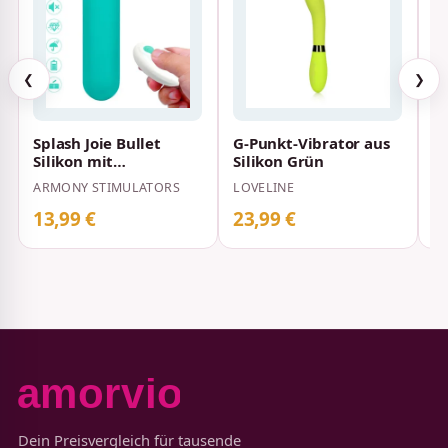
❮
❯
Splash Joie Bullet
G-Punkt-Vibrator aus
P
Silikon mit
Silikon Grün
C
Fernbedienung Grün
G
ARMONY STIMULATORS
LOVELINE
BA
7,5 x 1,9 cm
13,99 €
23,99 €
1
Dein Preisvergleich für tausende