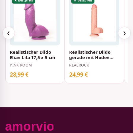
★ Bestpreis
★ Bestpreis
❮
❯
Realistischer Dildo
Realistischer Dildo
Re
Elian Lila 17,5 x 5 cm
gerade mit Hoden
Li
und Saugnapf
PINK ROOM
REALROCK
D
Hautfarbe 23 cm
28,99 €
24,99 €
2