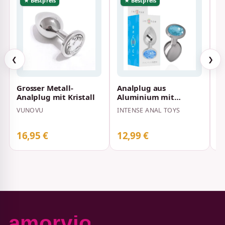
★ Bestpreis
★ Bestpreis
❮
❯
Grosser Metall-
Analplug aus
F
Analplug mit Kristall
Aluminium mit
H
Blauem Kristall S 2,6 x
a
VUNOVU
INTENSE ANAL TOYS
O
2,6 cm
S
16,95 €
12,99 €
1