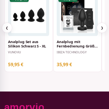
❮
❯
Analplug Set aus
Analplug mit
Ga
Silikon Schwarz S - XL
Fernbedienung Größe
An
S
VUNOVU
IBIZA TECHNOLOGY
AN
C
59,95 €
35,99 €
3