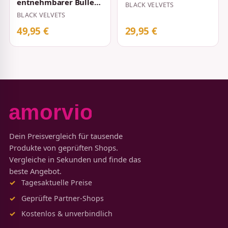
Velvets Schwarz
entnehmbarer Bullet
BLACK VELVETS
Black Velvets Schwarz
BLACK VELVETS
49,95 €
29,95 €
Dein Preisvergleich für tausende
Produkte von geprüften Shops.
Vergleiche in Sekunden und finde das
beste Angebot.
Tagesaktuelle Preise
Geprüfte Partner-Shops
Kostenlos & unverbindlich