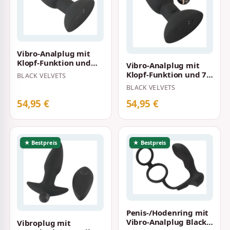
Vibro-Analplug mit
Klopf-Funktion und
Vibro-Analplug mit
Fernbedienung Black
Klopf-Funktion und 7
BLACK VELVETS
Velvets Schw…
Vibrationsmodi Black
BLACK VELVETS
Velvets S…
54,95 €
54,95 €
★ Bestpreis
★ Bestpreis
Penis-/Hodenring mit
Vibro-Analplug Black
Vibroplug mit