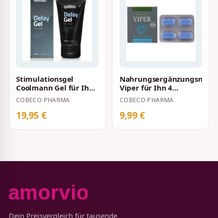
Stimulationsgel
Nahrungsergänzungsmitte
Coolmann Gel für Ihn
Viper für Ihn 4
40 ml
Tabletten
COBECO PHARMA
COBECO PHARMA
19,95 €
9,99 €
Dein Preisvergleich für tausende