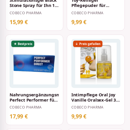
Stimulationsgel Black
Toy-Reiniger
Stone Spray für Ihn 15
Pflegepuder für
ml
Masturbatoren und
COBECO PHARMA
COBECO PHARMA
Latex
15,99 €
9,99 €
★ Bestpreis
↓ Preis gefallen
Nahrungsergänzungsmittel
Intimpflege Oral Joy
Perfect Performer für
Vanille Oralsex-Gel 30
Ihn 8 Tabletten
ml
COBECO PHARMA
COBECO PHARMA
17,99 €
9,99 €