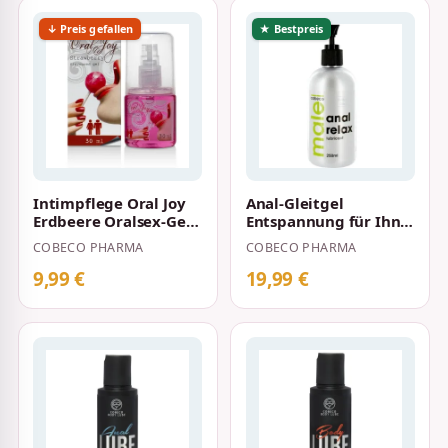
↓ Preis gefallen
★ Bestpreis
Intimpflege Oral Joy
Anal-Gleitgel
Erdbeere Oralsex-Gel
Entspannung für Ihn
30 ml
auf Wasserbasis 250
COBECO PHARMA
COBECO PHARMA
ml
9,99 €
19,99 €