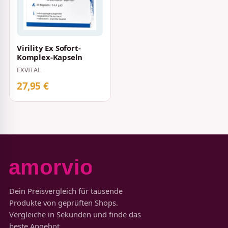
Virility Ex Sofort-
Komplex-Kapseln
EXVITAL
27,95 €
Dein Preisvergleich für tausende
Produkte von geprüften Shops.
Vergleiche in Sekunden und finde das
beste Angebot.