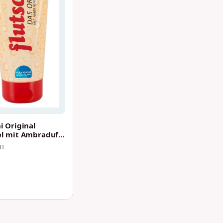
i Original
el mit Ambraduft
HI