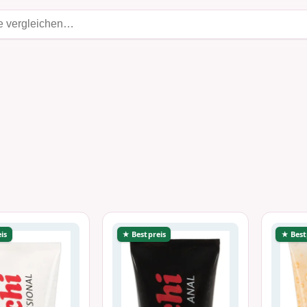
is
★ Bestpreis
★ Best