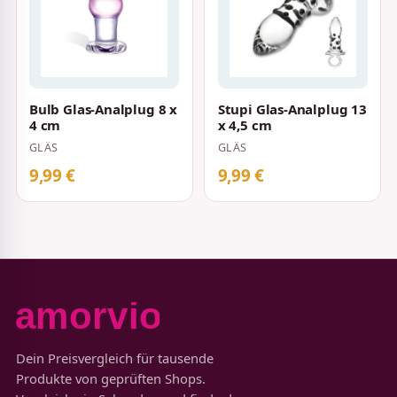
Bulb Glas-Analplug 8 x
Stupi Glas-Analplug 13
4 cm
x 4,5 cm
GLÄS
GLÄS
9,99 €
9,99 €
Dein Preisvergleich für tausende
Produkte von geprüften Shops.