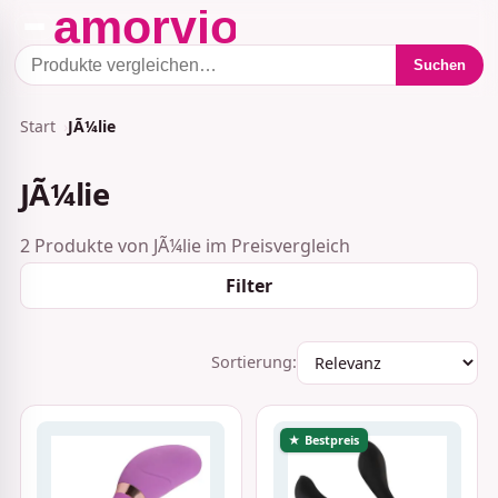
Suchen
Start
JÃ¼lie
JÃ¼lie
2 Produkte von JÃ¼lie im Preisvergleich
Filter
Sortierung:
★ Bestpreis