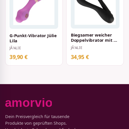
Biegsamer weicher
G-Punkt-Vibrator Jülie
Doppelvibrator mit 2
Lila
Motoren und 7
JÃ¼LIE
JÃ¼LIE
Vibrationsmodi Jü…
39,90 €
34,95 €
Dein Preisvergleich für tausende
Produkte von geprüften Shops.