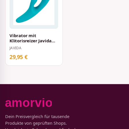
Vibrator mit
Klitorisreizer Javida
Türkis
JAVIDA
29,95 €
Dein Preisvergleich für tausende
Produkte von geprüften Shops.