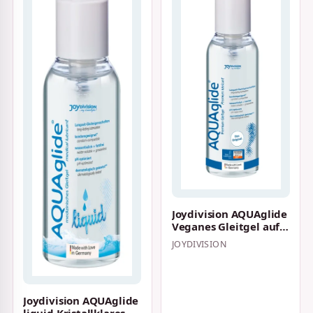
Joydivision AQUAglide
Veganes Gleitgel auf
Wasserbasis 125 ml
JOYDIVISION
Joydivision AQUAglide