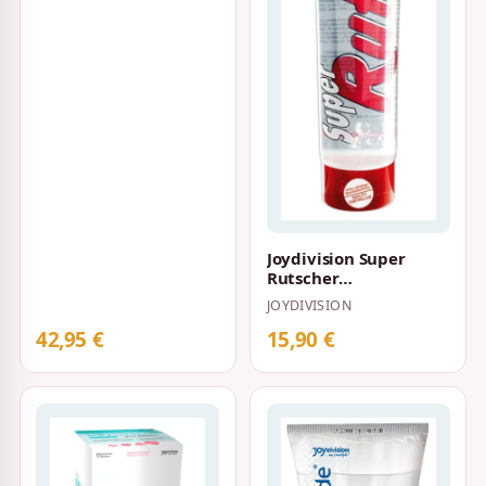
Joydivision Super
Rutscher
wasserbasiertes
JOYDIVISION
Gleitgel 200 ml
42,95 €
15,90 €