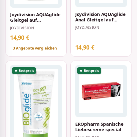
Joydivision AQUAglide
Joydivision AQUAglide
Anal Gleitgel auf
Gleitgel auf
Wasserbasis 100 ml
Wasserbasis mit
JOYDIVISION
JOYDIVISION
Erdbeer-Duft und -G…
14,90 €
14,90 €
3 Angebote vergleichen
★ Bestpreis
★ Bestpreis
EROpharm Spanische
Liebescreme special