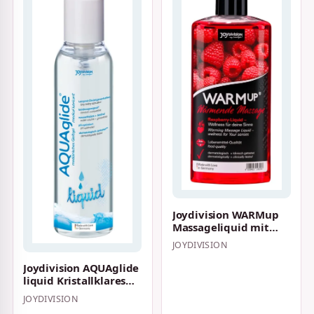
Joydivision WARMup
Massageliquid mit
Wärme-Effekt und
JOYDIVISION
Himbeeraroma 150…
Joydivision AQUAglide
liquid Kristallklares
Gleitgel auf
JOYDIVISION
Wasserbasis 2…