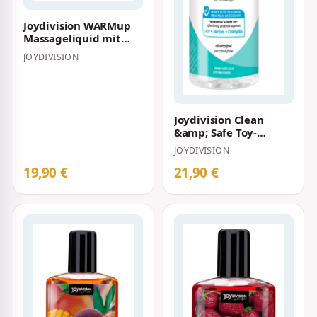
Joydivision WARMup
Massageliquid mit
Wärme-Effekt und
JOYDIVISION
Kirscharoma 150…
Joydivision Clean
&amp; Safe Toy-
Cleaner 200 ml
JOYDIVISION
19,90 €
21,90 €