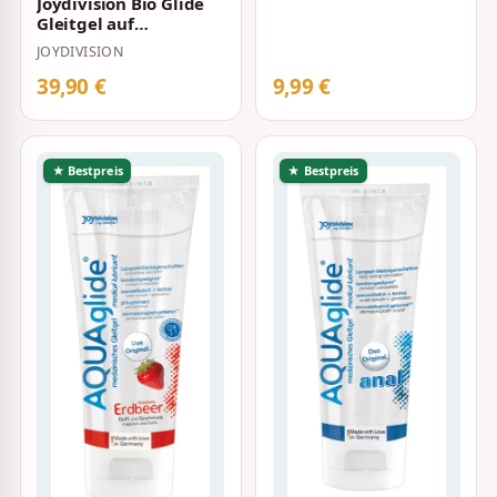
Joydivision Bio Glide
Gleitgel auf
Wasserbasis 500 ml
JOYDIVISION
39,90 €
9,99 €
★ Bestpreis
★ Bestpreis