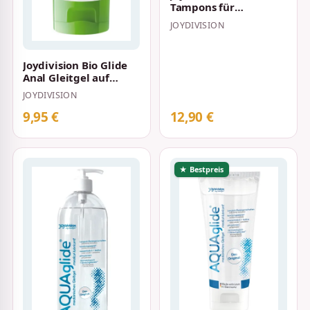
Tampons für
hygienischen
JOYDIVISION
Intimverkehr 10 Stück
Joydivision Bio Glide
Anal Gleitgel auf
Wasserbasis 80 ml
JOYDIVISION
9,95 €
12,90 €
★ Bestpreis