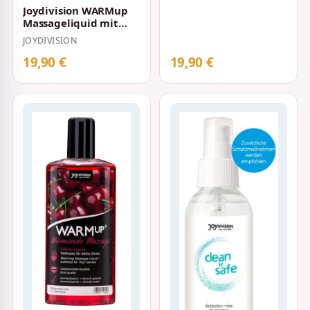
Joydivision WARMup
Massageliquid mit
Wärme-Effekt und
JOYDIVISION
Vanillearoma 150…
19,90 €
19,90 €