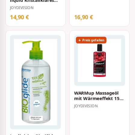
liquid Kristallklares
Gleitgel auf
JOYDIVISION
Wasserbasis 1…
14,90 €
16,90 €
↓ Preis gefallen
WARMup Massageöl
mit Wärmeeffekt 150
ml
JOYDIVISION