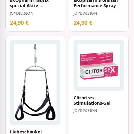
EROpharm Taurix
EROpharm Ironman
special Aktiv-
Performance Spray
Pflegecreme
JOYDIVISION
JOYDIVISION
24,90 €
24,90 €
Clitorisex
Stimulations-Gel
JOYDIVISION
Liebeschaukel