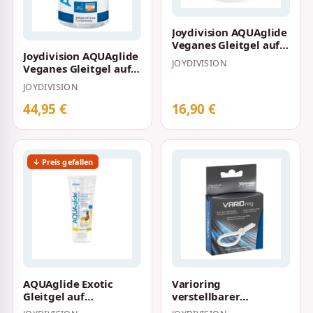
Joydivision AQUAglide
Veganes Gleitgel auf
Joydivision AQUAglide
Wasserbasis 200 ml
JOYDIVISION
Veganes Gleitgel auf
Wasserbasis 1000 ml
JOYDIVISION
44,95 €
16,90 €
↓ Preis gefallen
AQUAglide Exotic
Varioring
Gleitgel auf
verstellbarer
Wasserbasis 100 ml
Penisring