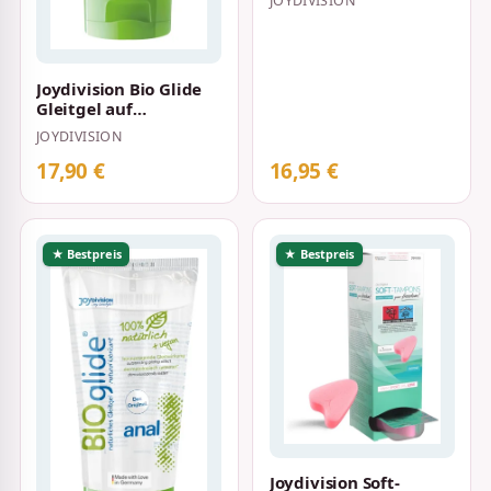
JOYDIVISION
Joydivision Bio Glide
Gleitgel auf
Wasserbasis 150 ml
JOYDIVISION
17,90 €
16,95 €
★ Bestpreis
★ Bestpreis
Joydivision Soft-