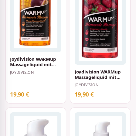
Joydivision WARMup
Massageliquid mit
Wärme-Effekt und
Joydivision WARMup
JOYDIVISION
Mango/Maracuja A…
Massageliquid mit
Wärme-Effekt und
JOYDIVISION
Erdbeeraroma 150…
19,90 €
19,90 €