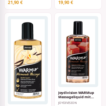
21,90 €
19,90 €
Joydivision WARMup
Massageliquid mit
Wärme-Effekt und
JOYDIVISION
Karamell-Aroma 1…