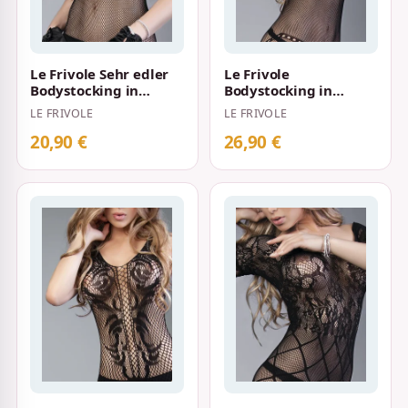
Le Frivole Sehr edler
Le Frivole
Bodystocking in
Bodystocking in
Netzoptik mit
Netzoptik mit
LE FRIVOLE
LE FRIVOLE
Blumenornamenten
Perlenketten-Design
S…
S-L Schwa…
20,90 €
26,90 €