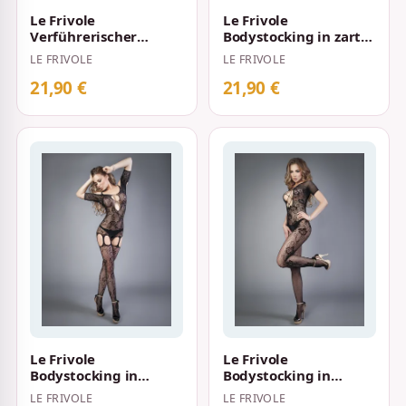
Le Frivole
Le Frivole
Verführerischer
Bodystocking in zarter
Bodystocking Schwarz
Netzoptik Schwarz
LE FRIVOLE
LE FRIVOLE
21,90 €
21,90 €
Le Frivole
Le Frivole
Bodystocking in
Bodystocking in
Netzoptik mit
schwarzer Netzoptik
LE FRIVOLE
LE FRIVOLE