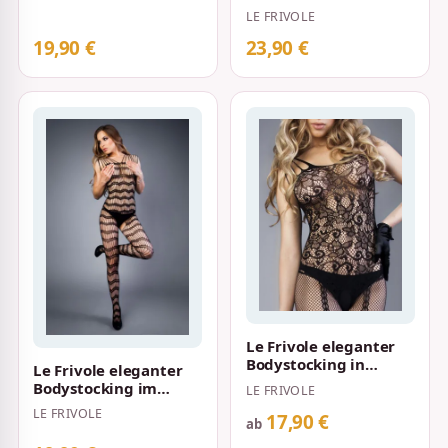
Blumenornamenten S-
Spitzenoptik und
LE FRIVOLE
L…
Netzstrümpfen S-L S…
19,90 €
23,90 €
Le Frivole eleganter
Bodystocking in
Le Frivole eleganter
Häkeloptik mit
Bodystocking im
LE FRIVOLE
angedeutetem
Lamellen-Design S-L
LE FRIVOLE
Strum…
17,90 €
Schwarz
ab