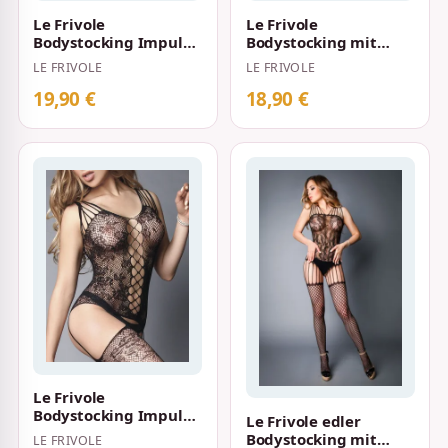
Le Frivole
Le Frivole
Bodystocking Impulse
Bodystocking mit
mit Spitzendruck in
imitierten Strümpfen
LE FRIVOLE
LE FRIVOLE
der Taille S-L Sch…
und
Spitzeneinsätzen…
19,90 €
18,90 €
Le Frivole
Bodystocking Impulse
Le Frivole edler
in Netzoptik mit
Bodystocking mit
LE FRIVOLE