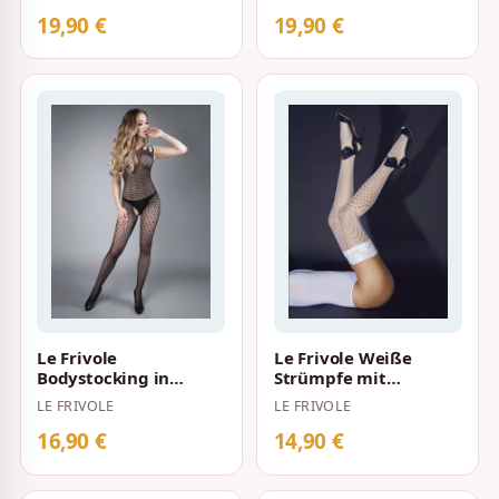
Rosenmustern
mit floralen Mustern
Schwarz
19,90 €
19,90 €
Le Frivole
Le Frivole Weiße
Bodystocking in
Strümpfe mit
Netzoptik mit
Spitzengummiband
LE FRIVOLE
LE FRIVOLE
dreieckigem Muster
Schwarz
16,90 €
14,90 €