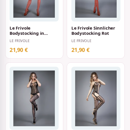
Le Frivole
Le Frivole Sinnlicher
Bodystocking in
Bodystocking Rot
luftiger Netzoptik Rot
LE FRIVOLE
LE FRIVOLE
21,90 €
21,90 €