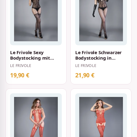
Le Frivole Sexy
Le Frivole Schwarzer
Bodystocking mit
Bodystocking in
schwarzer
Netzoptik und
LE FRIVOLE
LE FRIVOLE
Spitzenoptik
Rankenornamenten
19,90 €
21,90 €