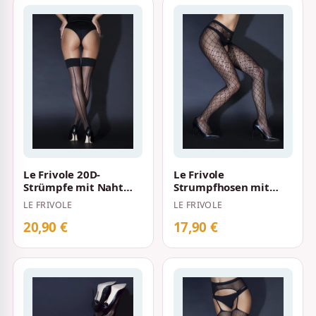
Le Frivole 20D-
Le Frivole
Strümpfe mit Naht
Strumpfhosen mit
Schwarz
Netzmuster und
LE FRIVOLE
LE FRIVOLE
offenem Schritt
Schwarz
20,90 €
17,90 €