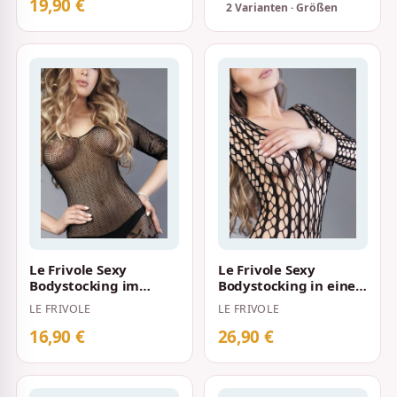
19,90 €
2 Varianten · Größen
Le Frivole Sexy
Le Frivole Sexy
Bodystocking im
Bodystocking in einer
Schnitt eines
weiten, luftigen
LE FRIVOLE
LE FRIVOLE
Minikleides S-L
Netzoptik S-L S…
Schwarz
16,90 €
26,90 €