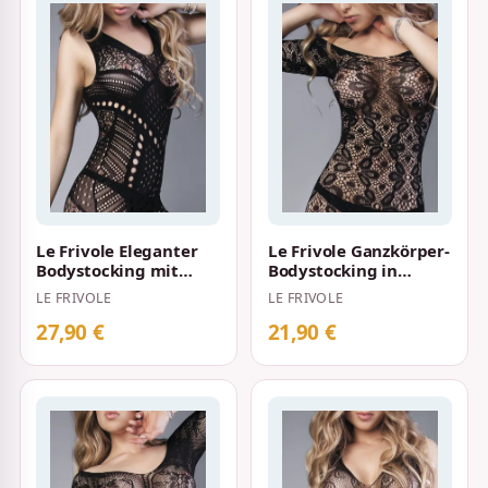
Le Frivole Eleganter
Le Frivole Ganzkörper-
Bodystocking mit
Bodystocking in
dichten Muster und
Häkeloptik mit
LE FRIVOLE
LE FRIVOLE
Öffnung im Ge…
floralem Muster S…
27,90 €
21,90 €