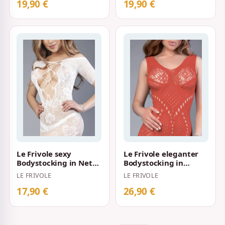
mit le…
19,90 €
19,90 €
Le Frivole sexy
Le Frivole eleganter
Bodystocking in Netz-
Bodystocking in
Optik mit floralen
verführerischem Rot
LE FRIVOLE
LE FRIVOLE
Mustern S-L We…
S-L
17,90 €
26,90 €