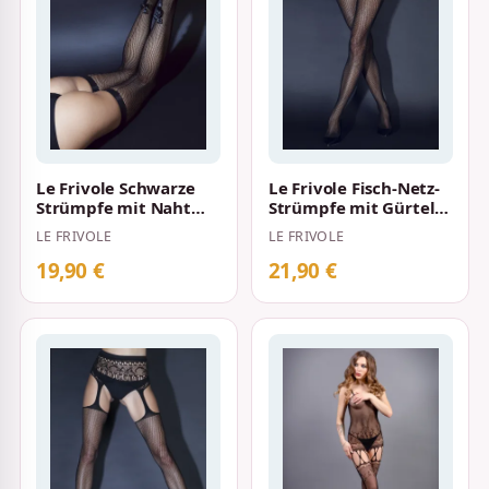
Le Frivole Schwarze
Le Frivole Fisch-Netz-
Strümpfe mit Naht
Strümpfe mit Gürtel
und Schleife
Schwarz
LE FRIVOLE
LE FRIVOLE
19,90 €
21,90 €