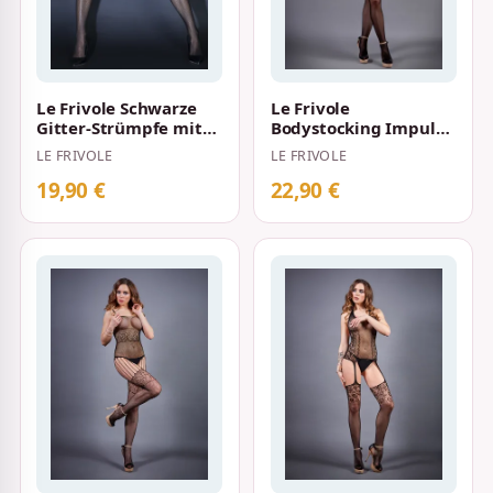
Le Frivole Schwarze
Le Frivole
Gitter-Strümpfe mit
Bodystocking Impulse
hohem Spitzenbund
S-L Schwarz
LE FRIVOLE
LE FRIVOLE
19,90 €
22,90 €