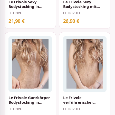
Le Frivole Sexy
Le Frivole Sexy
Bodystocking in
Bodystocking mit
Netzoptik mit
grobem Netzmuster
LE FRIVOLE
LE FRIVOLE
fließenden
und Spitzenoptik S-…
Ornamenten S-…
21,90 €
26,90 €
Le Frivole Ganzkörper-
Le Frivole
Bodystocking in
verführerischer
Netzoptik mit feinen
Bodystocking in
LE FRIVOLE
LE FRIVOLE
Verzierunge…
Netzoptik kombiniert