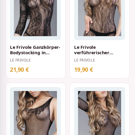
Le Frivole Ganzkörper-
Le Frivole
Bodystocking in
verführerischer
Netzoptik mit feinen
Bodystocking in
LE FRIVOLE
LE FRIVOLE
Verzierunge…
Netzoptik kombiniert
m. lei…
21,90 €
19,90 €