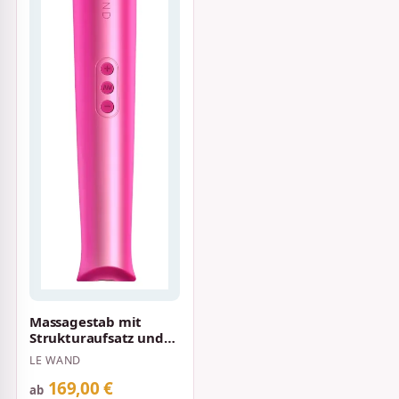
Massagestab mit
Strukturaufsatz und
20 Vibrationsmodi
LE WAND
und 10 Intensitä…
169,00 €
ab