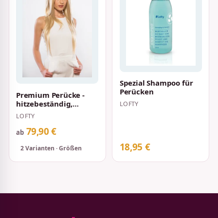
Spezial Shampoo für
Perücken
Premium Perücke -
hitzebeständig,
LOFTY
Styling geeignet
LOFTY
79,90 €
ab
18,95 €
2 Varianten · Größen