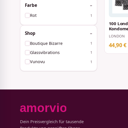
Farbe
Rot
1
100 Lond
Kondome 
Shop
LONDON
Boutique Bizarre
1
44,90 €
Glassvibrations
1
Vunovu
1
Dein Preisvergleich für tausende
Produkte von geprüften Shops.