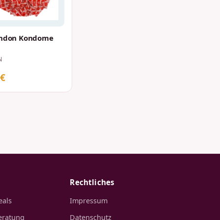
ondon Kondome
N
 €
Rechtliches
eals
Impressum
eratung
Datenschutz