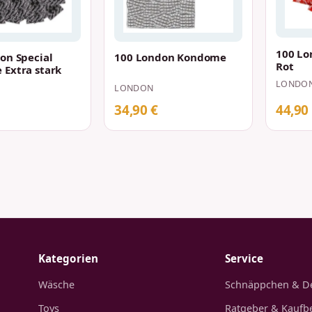
100 L
on Special
100 London Kondome
Rot
Extra stark
LONDO
LONDON
34,90 €
44,90
Kategorien
Service
Wäsche
Schnäppchen & D
Toys
Ratgeber & Kaufb