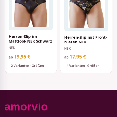
Herren-Slip im
Herren-Slip mit Front-
Mattlook NEK Schwarz
Nieten NEK
Camouflage
NEK
NEK
19,95 €
17,95 €
ab
ab
2 Varianten · Größen
4 Varianten · Größen