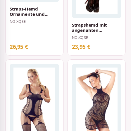
Straps-Hemd
Ornamente und
String Schwarz
NO:XQSE
Strapshemd mit
angenähten
Strümpfen und String
NO:XQSE
Schwarz
26,95 €
23,95 €