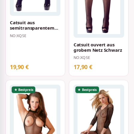
Catsuit aus
semitransparentem
Strumpfmaterial
NO:XQSE
Schwarz
Catsuit ouvert aus
grobem Netz Schwarz
NO:XQSE
19,90 €
17,90 €
★ Bestpreis
★ Bestpreis