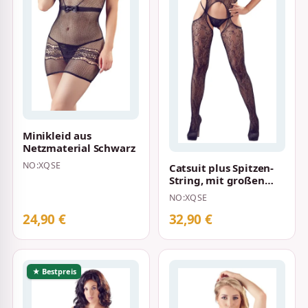
Minikleid aus
Netzmaterial Schwarz
NO:XQSE
Catsuit plus Spitzen-
String, mit großen
Cut-outs, in Paisley-
NO:XQSE
Optik in…
24,90 €
32,90 €
★ Bestpreis