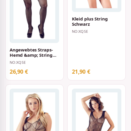
Kleid plus String
Schwarz
NO:XQSE
Angewebtes Straps-
Hemd &amp; String
Set Schwarz
NO:XQSE
26,90 €
21,90 €