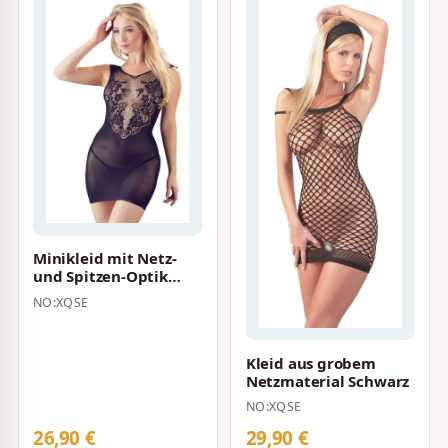
Minikleid mit Netz-
und Spitzen-Optik
Schwarz
NO:XQSE
Kleid aus grobem
Netzmaterial Schwarz
NO:XQSE
26,90 €
29,90 €