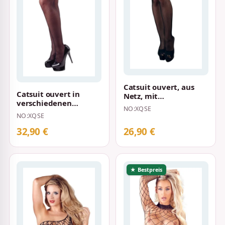
Catsuit ouvert, aus
Catsuit ouvert in
Netz, mit
verschiedenen
eingewebten
NO:XQSE
Netzstrukturen
Ornamenten in
NO:XQSE
Schwarz
Spitzenoptik S…
32,90 €
26,90 €
★ Bestpreis