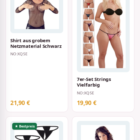
Shirt aus grobem
Netzmaterial Schwarz
NO:XQSE
7er-Set Strings
Vielfarbig
NO:XQSE
21,90 €
19,90 €
★ Bestpreis