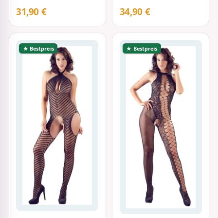
Ornament vorne
und…
31,90 €
34,90 €
★ Bestpreis
★ Bestpreis