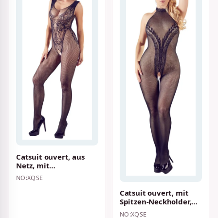
Catsuit ouvert, aus
Netz, mit
eingewebtem Body in
NO:XQSE
Spitzenoptik Schwarz
Catsuit ouvert, mit
Spitzen-Neckholder,
eingewebtes
NO:XQSE