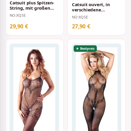
Catsuit plus Spitzen-
Catsuit ouvert, in
String, mit großen
verschiedene
Cut-outs, in
Netzstrukturen und
NO:XQSE
NO:XQSE
Streifenoptik Sch…
Spitzenoptik Schwar…
29,90 €
27,90 €
★ Bestpreis