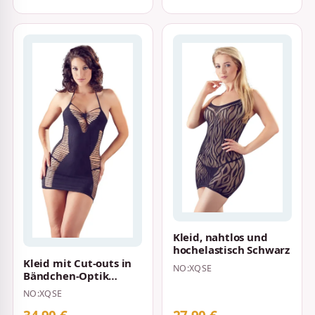
Kleid, nahtlos und
hochelastisch Schwarz
Kleid mit Cut-outs in
NO:XQSE
Bändchen-Optik
Schwarz
NO:XQSE