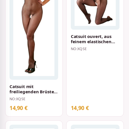
Catsuit ouvert, aus
feinem elastischen
Netz Schwarz
NO:XQSE
Catsuit mit
freiliegenden Brüsten
Schwarz
NO:XQSE
14,90 €
14,90 €