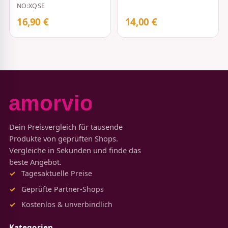
Schwarz
NO:XQSE
16,90 €
14,00 €
Dein Preisvergleich für tausende
Produkte von geprüften Shops.
Vergleiche in Sekunden und finde das
beste Angebot.
Tagesaktuelle Preise
Geprüfte Partner-Shops
Kostenlos & unverbindlich
Kategorien