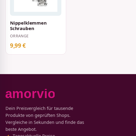
Nippelklemmen
Schrauben
ORRANGE
9,99 €
Dein Preisvergleich für tausende
Produkte von geprüften Shops.
Vergleiche in Sekunden und finde das
beste Angebot.
Tagesaktuelle Preise