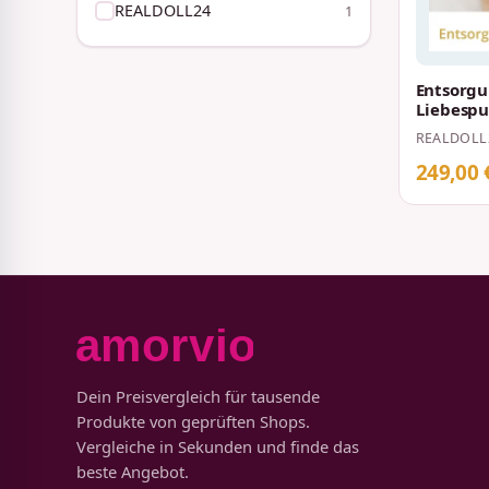
REALDOLL24
1
Entsorgu
Liebespu
Kunde
REALDOLL
249,00 
Dein Preisvergleich für tausende
Produkte von geprüften Shops.
Vergleiche in Sekunden und finde das
beste Angebot.