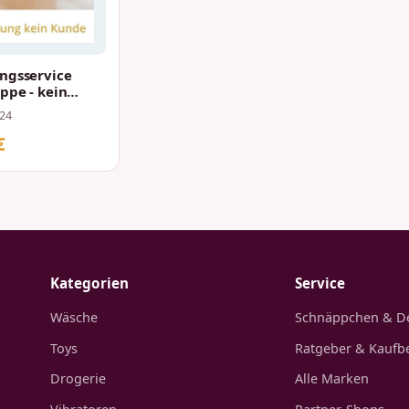
ngsservice
ppe - kein
24
€
Kategorien
Service
Wäsche
Schnäppchen & D
Toys
Ratgeber & Kaufb
Drogerie
Alle Marken