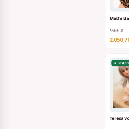
Mathilda
SANHUI
2.050,7
★ Bestpre
Teresa v