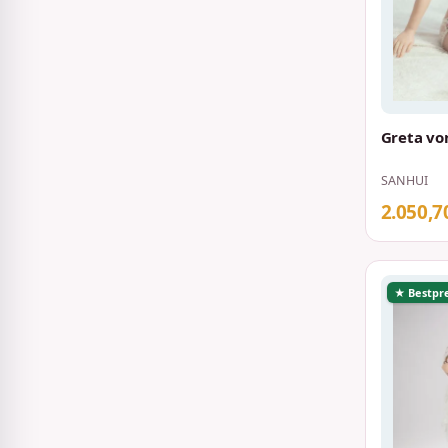
Greta vo
SANHUI
2.050,7
★ Bestpre