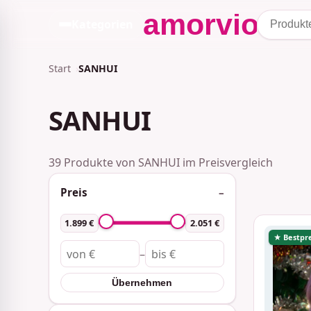
Kategorien
Start
SANHUI
SANHUI
39 Produkte von SANHUI im Preisvergleich
Preis
1.899 €
2.051 €
★ Bestpre
–
Übernehmen