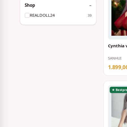
Shop
REALDOLL24
39
Cynthia 
SANHUI
1.899,0
★ Bestpre