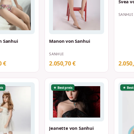
Svea v
SANHUI
n Sanhui
Manon von Sanhui
SANHUI
0 €
2.050,70 €
2.050
is
★ Bestpreis
★ Best
Jeanette von Sanhui