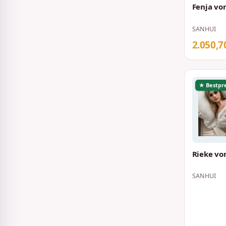
Fenja vo
SANHUI
2.050,7
★ Bestpre
Rieke vo
SANHUI