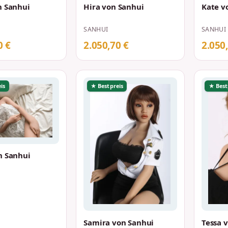
n Sanhui
Hira von Sanhui
Kate v
SANHUI
SANHUI
0 €
2.050,70 €
2.050
is
★ Bestpreis
★ Best
n Sanhui
Samira von Sanhui
Tessa 