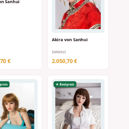
on Sanhui
Akira von Sanhui
SANHUI
,70 €
2.050,70 €
preis
★ Bestpreis