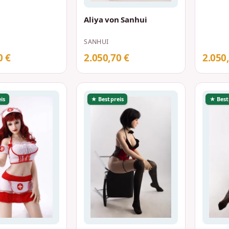
Aliya von Sanhui
SANHUI
0 €
2.050,70 €
2.050
is
★ Bestpreis
★ Best