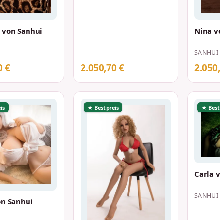
 von Sanhui
Nina v
SANHUI
0 €
2.050,70 €
2.050
is
★ Bestpreis
★ Best
Carla 
SANHUI
on Sanhui