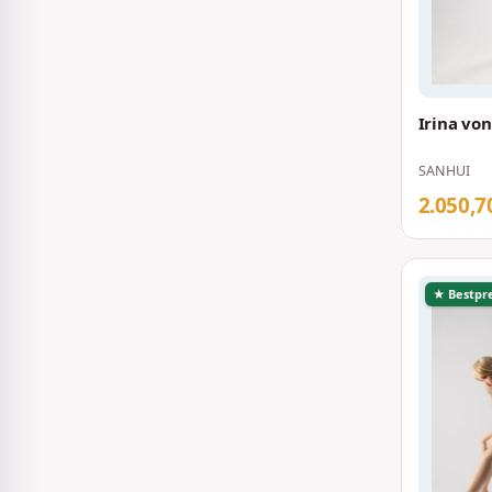
Irina vo
SANHUI
2.050,7
★ Bestpre