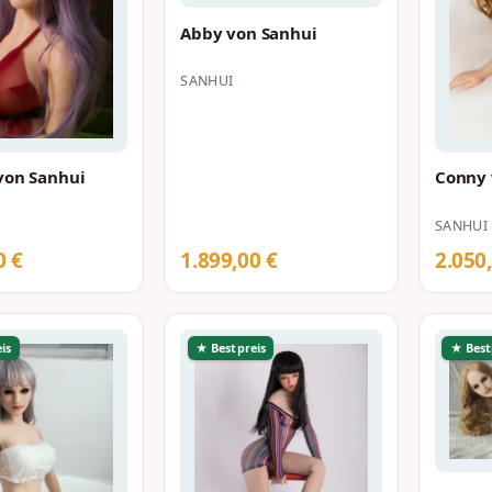
Abby von Sanhui
SANHUI
von Sanhui
Conny 
SANHUI
0 €
1.899,00 €
2.050
is
★ Bestpreis
★ Best