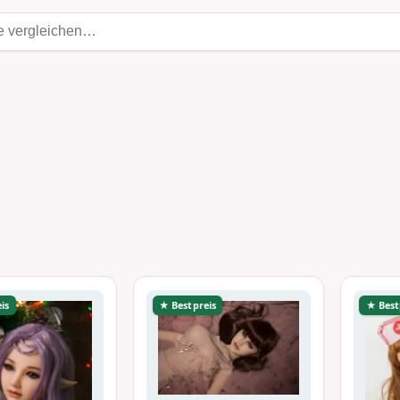
is
★ Bestpreis
★ Best