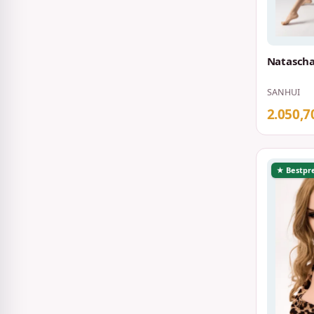
Natascha
SANHUI
2.050,7
★ Bestpre