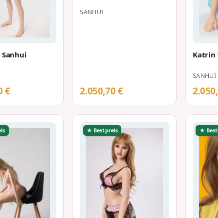
SANHUI
n Sanhui
Katrin
SANHUI
0 €
2.050,70 €
2.050
is
★ Bestpreis
★ Best