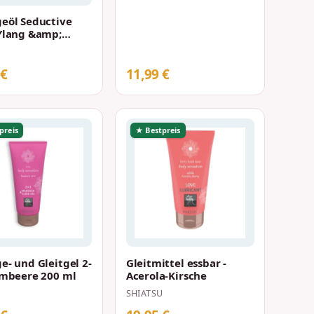
eöl Seductive
Ylang &amp;
germ oil 100 ml
U
 €
11,99 €
preis
★ Bestpreis
e- und Gleitgel 2-
Gleitmittel essbar -
imbeere 200 ml
Acerola-Kirsche
U
SHIATSU