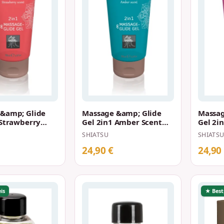
&amp; Glide
Massage &amp; Glide
Massag
 Strawberry
Gel 2in1 Amber Scent
Gel 2i
0 ml
200 ml
Scent 
SHIATSU
SHIATS
24,90 €
24,90
is
★ Best