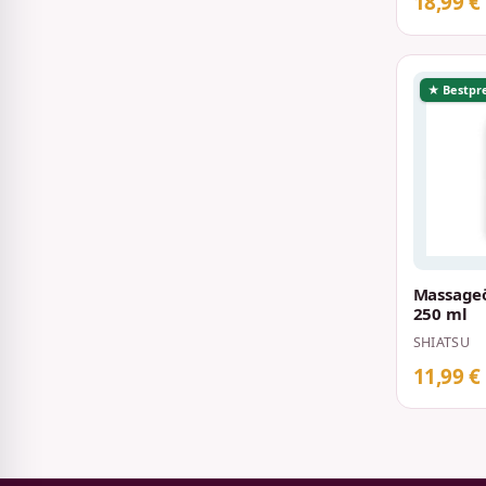
18,99 €
★ Bestpre
Massageö
250 ml
SHIATSU
11,99 €