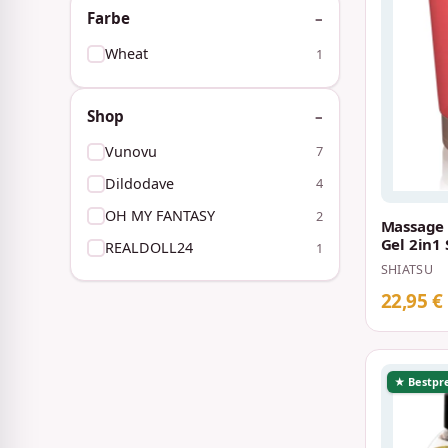
Farbe
Wheat
1
Shop
Vunovu
7
Dildodave
4
OH MY FANTASY
2
Massage 
Gel 2in1
REALDOLL24
1
Scent 20
SHIATSU
22,95 €
★ Bestpre