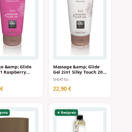
e &amp; Glide
Massage &amp; Glide
n1 Raspberry
Gel 2in1 Silky Touch 200
200 ml
ml
U
SHIATSU
 €
22,90 €
preis
★ Bestpreis