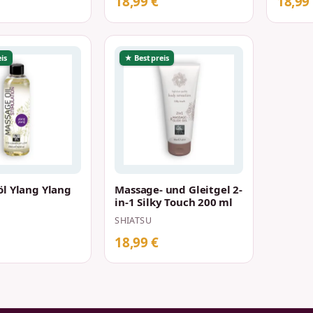
18,99 €
18,99
is
★ Bestpreis
l Ylang Ylang
Massage- und Gleitgel 2-
in-1 Silky Touch 200 ml
SHIATSU
18,99 €