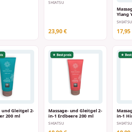
SHIATSU
Massag
Ylang 
Wheat 
SHIATS
23,90 €
17,95
is
★ Bestpreis
★ Best
 und Gleitgel 2-
Massage- und Gleitgel 2-
Massag
er 200 ml
in-1 Erdbeere 200 ml
in-1 H
SHIATSU
SHIATS