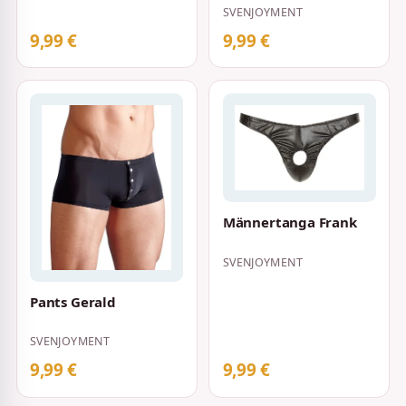
SVENJOYMENT
9,99 €
9,99 €
Männertanga Frank
SVENJOYMENT
Pants Gerald
SVENJOYMENT
9,99 €
9,99 €