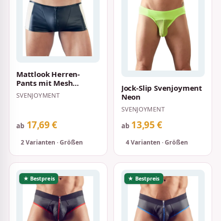
Mattlook Herren-
Pants mit Mesh
Jock-Slip Svenjoyment
Svenjoyment Schwarz
SVENJOYMENT
Neon
SVENJOYMENT
17,69 €
13,95 €
ab
ab
2 Varianten · Größen
4 Varianten · Größen
★ Bestpreis
★ Bestpreis