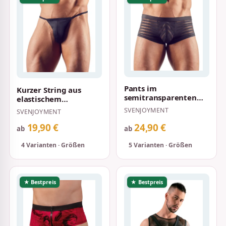
Pants im
Kurzer String aus
semitransparenten
elastischem
Streifenlook
glänzenden Material
SVENJOYMENT
SVENJOYMENT
Svenjoyment Schwarz
Svenjoyment Schwarz
19,90 €
24,90 €
ab
ab
4 Varianten · Größen
5 Varianten · Größen
★ Bestpreis
★ Bestpreis