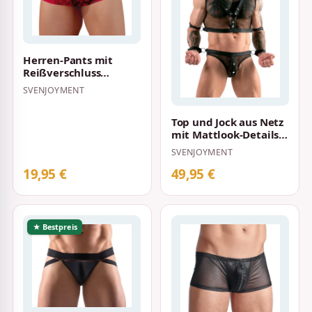
Herren-Pants mit
Reißverschluss
Svenjoyment Rot
SVENJOYMENT
Top und Jock aus Netz
mit Mattlook-Details
Svenjoyment Schwarz
SVENJOYMENT
19,95 €
49,95 €
★ Bestpreis