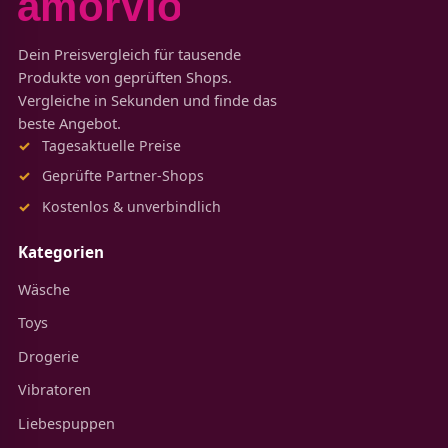
Dein Preisvergleich für tausende
Produkte von geprüften Shops.
Vergleiche in Sekunden und finde das
beste Angebot.
Tagesaktuelle Preise
Geprüfte Partner-Shops
Kostenlos & unverbindlich
Kategorien
Wäsche
Toys
Drogerie
Vibratoren
Liebespuppen