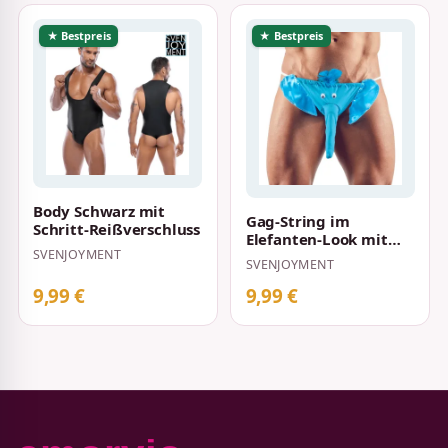
★ Bestpreis
★ Bestpreis
Body Schwarz mit
Gag-String im
Schritt-Reißverschluss
Elefanten-Look mit
SVENJOYMENT
Beutel in Rüsselform
SVENJOYMENT
Svenjoyment Blau
9,99 €
9,99 €