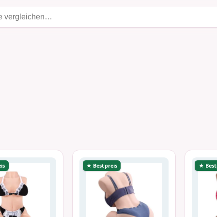
is
★ Bestpreis
★ Best