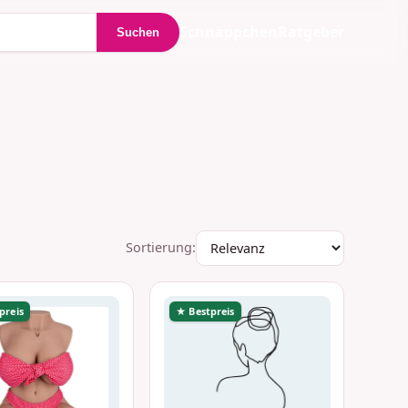
Schnäppchen
Ratgeber
Suchen
Sortierung:
preis
★ Bestpreis