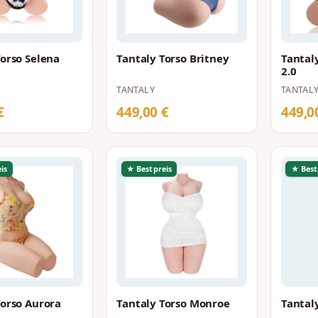
Torso Selena
Tantaly Torso Britney
Tantal
2.0
TANTALY
TANTAL
€
449,00 €
449,0
is
★ Bestpreis
★ Best
Torso Aurora
Tantaly Torso Monroe
Tantal