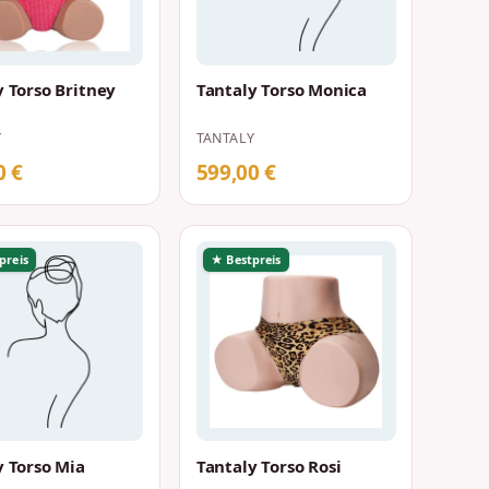
y Torso Britney
Tantaly Torso Monica
Y
TANTALY
0 €
599,00 €
preis
★ Bestpreis
y Torso Mia
Tantaly Torso Rosi