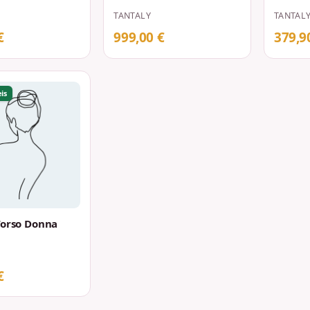
TANTALY
TANTAL
€
999,00 €
379,9
is
Torso Donna
€