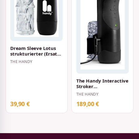
Dream Sleeve Lotus
strukturierter (Ersatz-)
Sleeve für
THE HANDY
Masturbator &qu…
The Handy Interactive
Stroker
Netzgebundener
THE HANDY
Hightech Handjob-
Masturba…
39,90 €
189,00 €