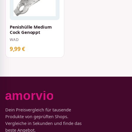
Penishülle Medium
Cock Genoppt
WAD
9,99 €
Dein Preisvergleich für tausende
Produkte von geprüften Shops.
Vergleiche in Sekunden und finde das
beste Angebot.