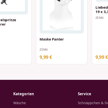
Liebes
19 x 3
ZENN
elspritze
erer
Maske Panter
ZENN
9,99 €
9,99 €
Kategorien
Service
Wäsche
Schnäppchen & D