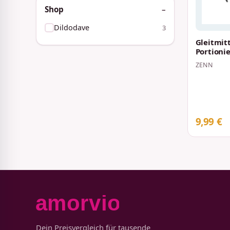
Shop
Dildodave
3
Gleitmitt
Portioni
ZENN
9,99 €
Dein Preisvergleich für tausende