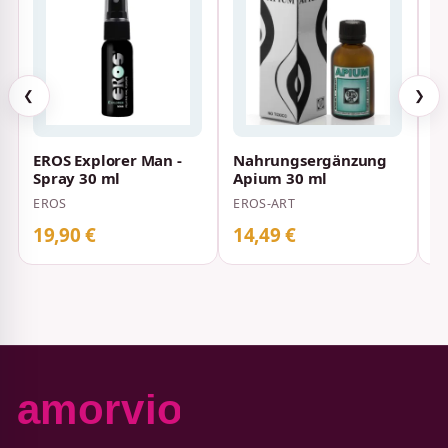
❮
❯
EROS Explorer Man -
Nahrungsergänzung
I
Spray 30 ml
Apium 30 ml
H
EROS
EROS-ART
ER
19,90 €
14,49 €
1