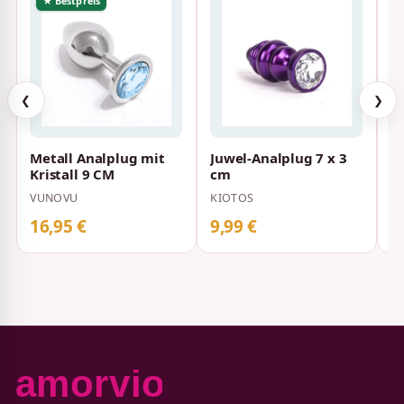
★ Bestpreis
❮
❯
Metall Analplug mit
Juwel-Analplug 7 x 3
A
Kristall 9 CM
cm
L
VUNOVU
KIOTOS
C
16,95 €
9,99 €
2