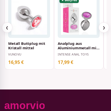
★ Bestpreis
❮
❯
Metall Buttplug mit
Analplug aus
A
Kristall mittel
Aluminiummetall mit
m
Rosa Kristall M 3,3 x
Ø
VUNOVU
INTENSE ANAL TOYS
B
3,3 cm
16,95 €
17,99 €
1