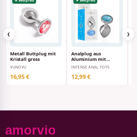
★ Bestpreis
★ Bestpreis
❮
❯
Metall Buttplug mit
Analplug aus
A
Kristall gross
Aluminium mit
T
Blauem Kristall S 2,6 x
VUNOVU
INTENSE ANAL TOYS
C
2,6 cm
16,95 €
12,99 €
1